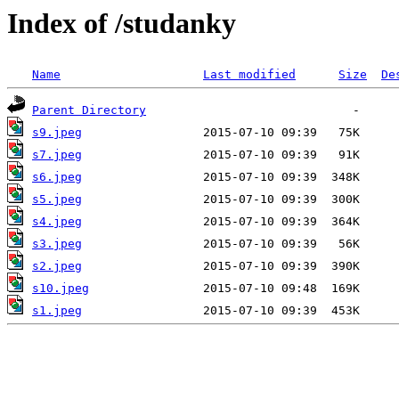
Index of /studanky
Name
Last modified
Size
De
Parent Directory
s9.jpeg
s7.jpeg
s6.jpeg
s5.jpeg
s4.jpeg
s3.jpeg
s2.jpeg
s10.jpeg
s1.jpeg